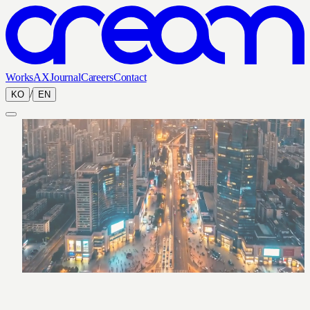
Works
AX
Journal
Careers
Contact
/
KO
EN