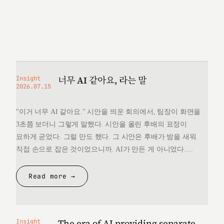
너무 AI 같아요, 라는 말
Insight
2026.07.15
"이거 너무 AI 같아요." 시안을 띄운 회의에서, 팀장이 화면을
3초쯤 보더니 그렇게 말했다. 시안을 올린 후배의 표정이
묘하게 굳었다. 그럴 만도 했다. 그 시안은 후배가 밤을 새워
직접 손으로 잡은 것이었으니까. AI가 만든 게 아니었다.
그런데 "너무 AI 같다"는 한마디 앞에서, 후배는 자기가 만든
것을 변호할 언어를 끝내 찾지 못했다. 돌아오는 길에
Read more →
생각했다. 대체 "AI 같다"는…
The era of AI providing separate
Insight