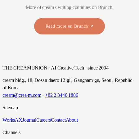
More of cream's writing continues on Brunch.
Read more on Brunch ↗
THE CREAMUNION · AI Creative Tech · since 2004
cream bldg., 18, Dosan-daero 12-gil, Gangnam-gu, Seoul, Republic
of Korea
cream@crea-m.com
·
+82 2 3446 1886
Sitemap
Works
AX
Journal
Careers
Contact
About
Channels