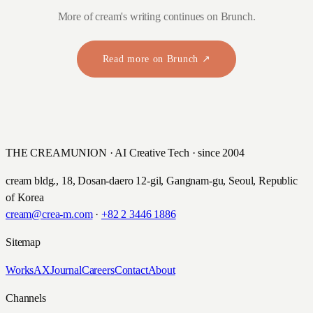
More of cream's writing continues on Brunch.
Read more on Brunch ↗
THE CREAMUNION · AI Creative Tech · since 2004
cream bldg., 18, Dosan-daero 12-gil, Gangnam-gu, Seoul, Republic
of Korea
cream@crea-m.com
·
+82 2 3446 1886
Sitemap
Works
AX
Journal
Careers
Contact
About
Channels