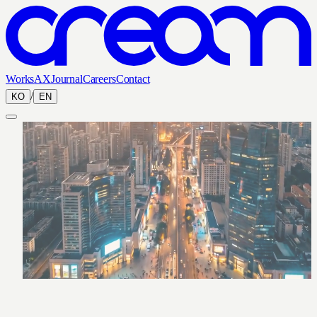
Works
AX
Journal
Careers
Contact
/
KO
EN