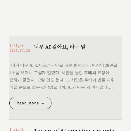
너무 AI 같아요, 라는 말
Insight
2026.07.15
"이거 너무 AI 같아요." 시안을 띄운 회의에서, 팀장이 화면을
3초쯤 보더니 그렇게 말했다. 시안을 올린 후배의 표정이
묘하게 굳었다. 그럴 만도 했다. 그 시안은 후배가 밤을 새워
직접 손으로 잡은 것이었으니까. AI가 만든 게 아니었다.
그런데 "너무 AI 같다"는 한마디 앞에서, 후배는 자기가 만든
것을 변호할 언어를 끝내 찾지 못했다. 돌아오는 길에
Read more →
생각했다. 대체 "AI 같다"는…
The era of AI providing separate
Insight