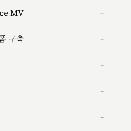
nce MV
＋
랫폼 구축
＋
＋
＋
＋