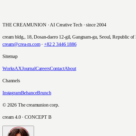
THE CREAMUNION · AI Creative Tech · since 2004
cream bldg., 18, Dosan-daero 12-gil, Gangnam-gu, Seoul, Republic of
cream@crea-m.com
·
+82 2 3446 1886
Sitemap
Works
AX
Journal
Careers
Contact
About
Channels
Instagram
Behance
Brunch
© 2026 The creamunion corp.
cream 4.0 · CONCEPT B