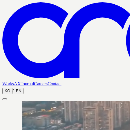
Works
AX
Journal
Careers
Contact
/
KO
EN