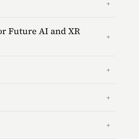
＋
or Future AI and XR
＋
＋
＋
＋