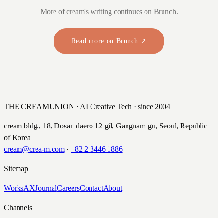
More of cream's writing continues on Brunch.
Read more on Brunch ↗
THE CREAMUNION · AI Creative Tech · since 2004
cream bldg., 18, Dosan-daero 12-gil, Gangnam-gu, Seoul, Republic
of Korea
cream@crea-m.com
·
+82 2 3446 1886
Sitemap
Works
AX
Journal
Careers
Contact
About
Channels