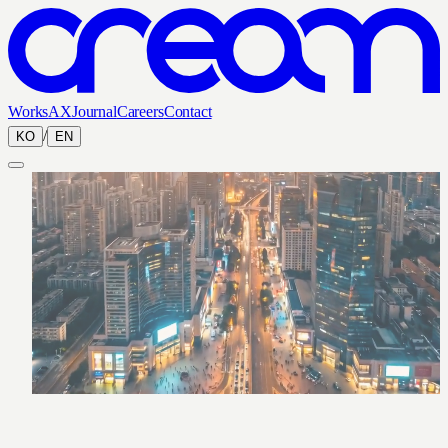
Works
AX
Journal
Careers
Contact
/
KO
EN