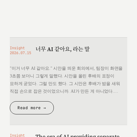
너무 AI 같아요, 라는 말
Insight
2026.07.15
"이거 너무 AI 같아요." 시안을 띄운 회의에서, 팀장이 화면을
3초쯤 보더니 그렇게 말했다. 시안을 올린 후배의 표정이
묘하게 굳었다. 그럴 만도 했다. 그 시안은 후배가 밤을 새워
직접 손으로 잡은 것이었으니까. AI가 만든 게 아니었다.
그런데 "너무 AI 같다"는 한마디 앞에서, 후배는 자기가 만든
것을 변호할 언어를 끝내 찾지 못했다. 돌아오는 길에
Read more →
생각했다. 대체 "AI 같다"는…
The era of AI providing separate
Insight