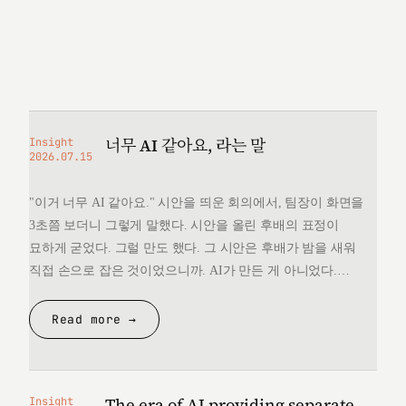
너무 AI 같아요, 라는 말
Insight
2026.07.15
"이거 너무 AI 같아요." 시안을 띄운 회의에서, 팀장이 화면을
3초쯤 보더니 그렇게 말했다. 시안을 올린 후배의 표정이
묘하게 굳었다. 그럴 만도 했다. 그 시안은 후배가 밤을 새워
직접 손으로 잡은 것이었으니까. AI가 만든 게 아니었다.
그런데 "너무 AI 같다"는 한마디 앞에서, 후배는 자기가 만든
것을 변호할 언어를 끝내 찾지 못했다. 돌아오는 길에
Read more →
생각했다. 대체 "AI 같다"는…
The era of AI providing separate
Insight