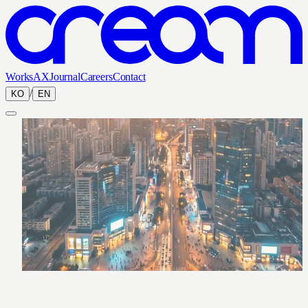
Works
AX
Journal
Careers
Contact
/
KO
EN