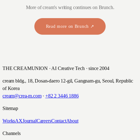
More of cream's writing continues on Brunch.
Read more on Brunch ↗
THE CREAMUNION · AI Creative Tech · since 2004
cream bldg., 18, Dosan-daero 12-gil, Gangnam-gu, Seoul, Republic
of Korea
cream@crea-m.com
·
+82 2 3446 1886
Sitemap
Works
AX
Journal
Careers
Contact
About
Channels