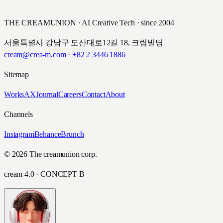
THE CREAMUNION · AI Creative Tech · since 2004
서울특별시 강남구 도산대로12길 18, 크림빌딩
cream@crea-m.com
·
+82 2 3446 1886
Sitemap
Works
AX
Journal
Careers
Contact
About
Channels
Instagram
Behance
Brunch
© 2026 The creamunion corp.
cream 4.0 · CONCEPT B