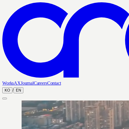
Works
AX
Journal
Careers
Contact
/
KO
EN