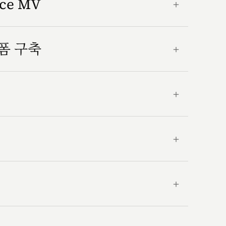
nce MV
＋
랫폼 구축
＋
＋
＋
＋