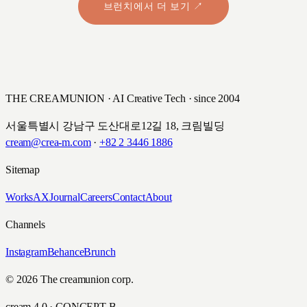
브런치에서 더 보기 ↗
THE CREAMUNION · AI Creative Tech · since 2004
서울특별시 강남구 도산대로12길 18, 크림빌딩
cream@crea-m.com
·
+82 2 3446 1886
Sitemap
Works
AX
Journal
Careers
Contact
About
Channels
Instagram
Behance
Brunch
© 2026 The creamunion corp.
cream 4.0 · CONCEPT B