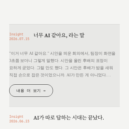
너무 AI 같아요, 라는 말
Insight
2026.07.15
"이거 너무 AI 같아요." 시안을 띄운 회의에서, 팀장이 화면을
3초쯤 보더니 그렇게 말했다. 시안을 올린 후배의 표정이
묘하게 굳었다. 그럴 만도 했다. 그 시안은 후배가 밤을 새워
직접 손으로 잡은 것이었으니까. AI가 만든 게 아니었다.
그런데 "너무 AI 같다"는 한마디 앞에서, 후배는 자기가 만든
것을 변호할 언어를 끝내 찾지 못했다. 돌아오는 길에
내용 더 보기 →
생각했다. 대체 "AI 같다"는…
AI가 따로 답하는 시대는 끝났다.
Insight
2026.06.23