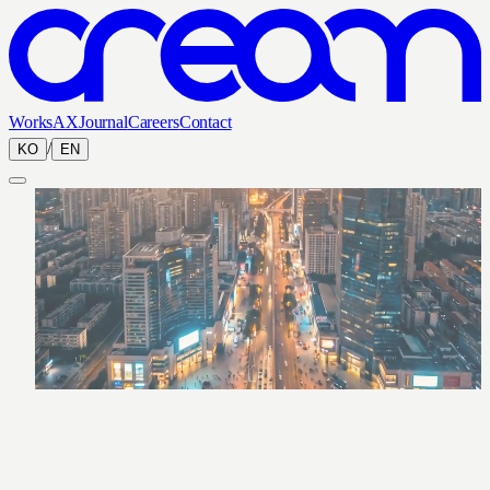
Works
AX
Journal
Careers
Contact
/
KO
EN