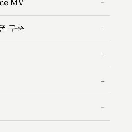
nce MV
＋
랫폼 구축
＋
＋
＋
＋