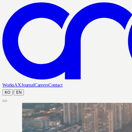
Works
AX
Journal
Careers
Contact
/
KO
EN