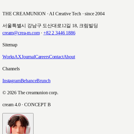
THE CREAMUNION · AI Creative Tech · since 2004
서울특별시 강남구 도산대로12길 18, 크림빌딩
cream@crea-m.com
·
+82 2 3446 1886
Sitemap
Works
AX
Journal
Careers
Contact
About
Channels
Instagram
Behance
Brunch
© 2026 The creamunion corp.
cream 4.0 · CONCEPT B