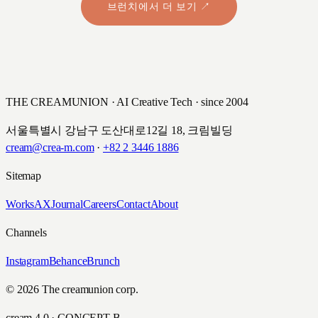
브런치에서 더 보기 ↗
THE CREAMUNION · AI Creative Tech · since 2004
서울특별시 강남구 도산대로12길 18, 크림빌딩
cream@crea-m.com
·
+82 2 3446 1886
Sitemap
Works
AX
Journal
Careers
Contact
About
Channels
Instagram
Behance
Brunch
© 2026 The creamunion corp.
cream 4.0 · CONCEPT B