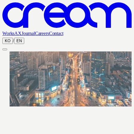
Works
AX
Journal
Careers
Contact
/
KO
EN