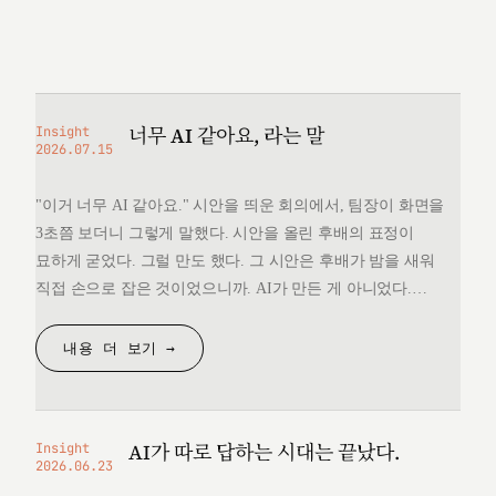
너무 AI 같아요, 라는 말
Insight
2026.07.15
"이거 너무 AI 같아요." 시안을 띄운 회의에서, 팀장이 화면을
3초쯤 보더니 그렇게 말했다. 시안을 올린 후배의 표정이
묘하게 굳었다. 그럴 만도 했다. 그 시안은 후배가 밤을 새워
직접 손으로 잡은 것이었으니까. AI가 만든 게 아니었다.
그런데 "너무 AI 같다"는 한마디 앞에서, 후배는 자기가 만든
것을 변호할 언어를 끝내 찾지 못했다. 돌아오는 길에
내용 더 보기 →
생각했다. 대체 "AI 같다"는…
AI가 따로 답하는 시대는 끝났다.
Insight
2026.06.23