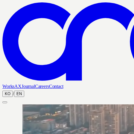
Works
AX
Journal
Careers
Contact
/
KO
EN