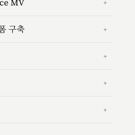
nce MV
＋
랫폼 구축
＋
＋
＋
＋