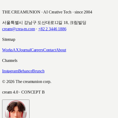
THE CREAMUNION · AI Creative Tech · since 2004
서울특별시 강남구 도산대로12길 18, 크림빌딩
cream@crea-m.com
·
+82 2 3446 1886
Sitemap
Works
AX
Journal
Careers
Contact
About
Channels
Instagram
Behance
Brunch
© 2026 The creamunion corp.
cream 4.0 · CONCEPT B