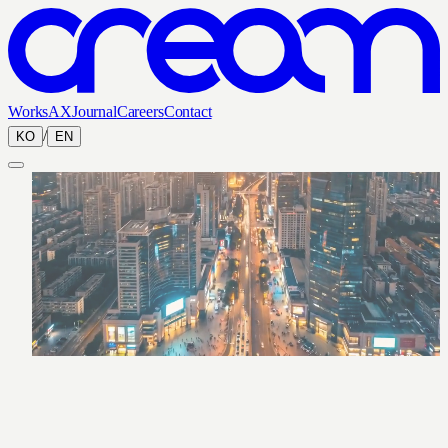
Works
AX
Journal
Careers
Contact
/
KO
EN