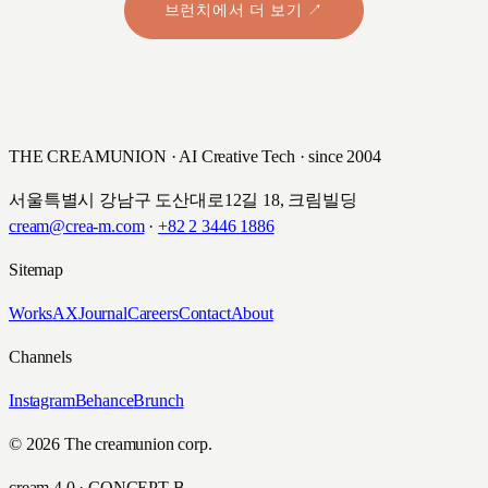
브런치에서 더 보기 ↗
THE CREAMUNION · AI Creative Tech · since 2004
서울특별시 강남구 도산대로12길 18, 크림빌딩
cream@crea-m.com
·
+82 2 3446 1886
Sitemap
Works
AX
Journal
Careers
Contact
About
Channels
Instagram
Behance
Brunch
© 2026 The creamunion corp.
cream 4.0 · CONCEPT B