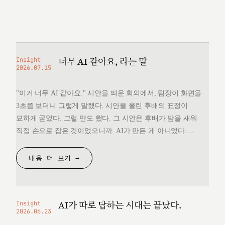
너무 AI 같아요, 라는 말
Insight
2026.07.15
"이거 너무 AI 같아요." 시안을 띄운 회의에서, 팀장이 화면을
3초쯤 보더니 그렇게 말했다. 시안을 올린 후배의 표정이
묘하게 굳었다. 그럴 만도 했다. 그 시안은 후배가 밤을 새워
직접 손으로 잡은 것이었으니까. AI가 만든 게 아니었다.
그런데 "너무 AI 같다"는 한마디 앞에서, 후배는 자기가 만든
것을 변호할 언어를 끝내 찾지 못했다. 돌아오는 길에
내용 더 보기 →
생각했다. 대체 "AI 같다"는…
AI가 따로 답하는 시대는 끝났다.
Insight
2026.06.23