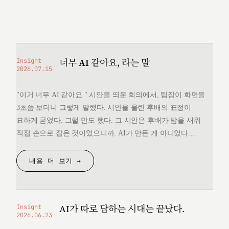
너무 AI 같아요, 라는 말
Insight
2026.07.15
"이거 너무 AI 같아요." 시안을 띄운 회의에서, 팀장이 화면을
3초쯤 보더니 그렇게 말했다. 시안을 올린 후배의 표정이
묘하게 굳었다. 그럴 만도 했다. 그 시안은 후배가 밤을 새워
직접 손으로 잡은 것이었으니까. AI가 만든 게 아니었다.
그런데 "너무 AI 같다"는 한마디 앞에서, 후배는 자기가 만든
것을 변호할 언어를 끝내 찾지 못했다. 돌아오는 길에
내용 더 보기 →
생각했다. 대체 "AI 같다"는…
AI가 따로 답하는 시대는 끝났다.
Insight
2026.06.23