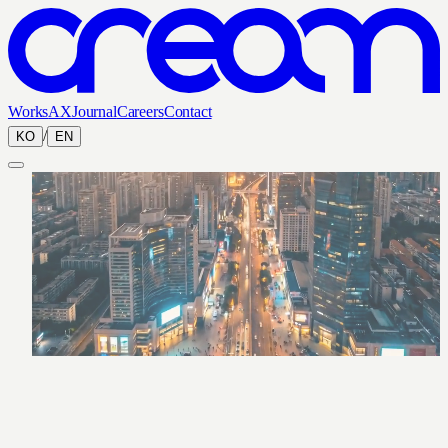
Works
AX
Journal
Careers
Contact
/
KO
EN