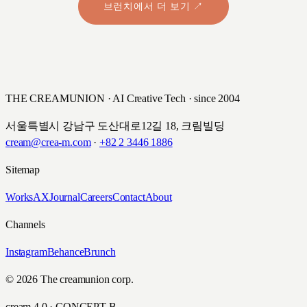
브런치에서 더 보기 ↗
THE CREAMUNION · AI Creative Tech · since 2004
서울특별시 강남구 도산대로12길 18, 크림빌딩
cream@crea-m.com
·
+82 2 3446 1886
Sitemap
Works
AX
Journal
Careers
Contact
About
Channels
Instagram
Behance
Brunch
© 2026 The creamunion corp.
cream 4.0 · CONCEPT B