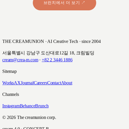
브런치에서 더 보기 ↗
THE CREAMUNION · AI Creative Tech · since 2004
서울특별시 강남구 도산대로12길 18, 크림빌딩
cream@crea-m.com
·
+82 2 3446 1886
Sitemap
Works
AX
Journal
Careers
Contact
About
Channels
Instagram
Behance
Brunch
© 2026 The creamunion corp.
cream 4.0 · CONCEPT B