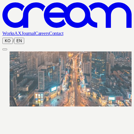
Works
AX
Journal
Careers
Contact
/
KO
EN