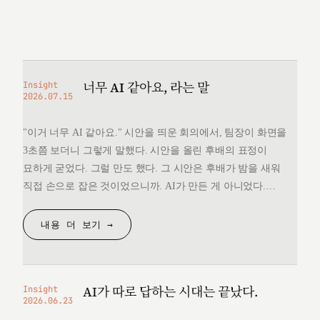
너무 AI 같아요, 라는 말
Insight
2026.07.15
"이거 너무 AI 같아요." 시안을 띄운 회의에서, 팀장이 화면을
3초쯤 보더니 그렇게 말했다. 시안을 올린 후배의 표정이
묘하게 굳었다. 그럴 만도 했다. 그 시안은 후배가 밤을 새워
직접 손으로 잡은 것이었으니까. AI가 만든 게 아니었다.
그런데 "너무 AI 같다"는 한마디 앞에서, 후배는 자기가 만든
것을 변호할 언어를 끝내 찾지 못했다. 돌아오는 길에
내용 더 보기 →
생각했다. 대체 "AI 같다"는…
AI가 따로 답하는 시대는 끝났다.
Insight
2026.06.23