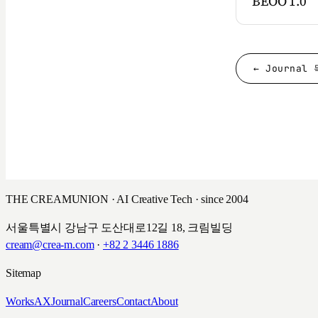
BEOO 1.0
← Journal
THE CREAMUNION · AI Creative Tech · since 2004
서울특별시 강남구 도산대로12길 18, 크림빌딩
cream@crea-m.com
·
+82 2 3446 1886
Sitemap
Works
AX
Journal
Careers
Contact
About