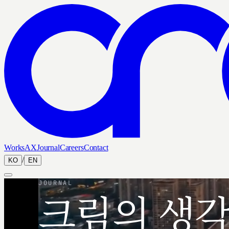
Works
AX
Journal
Careers
Contact
/
KO
EN
JOURNAL
크림의 생