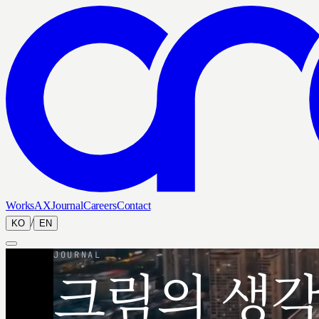
Works
AX
Journal
Careers
Contact
/
KO
EN
JOURNAL
크림의 생