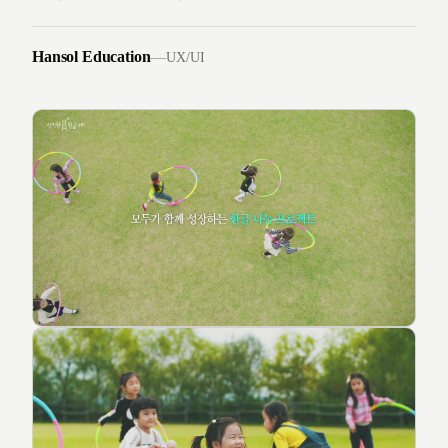
Hansol Education
—
UX/UI