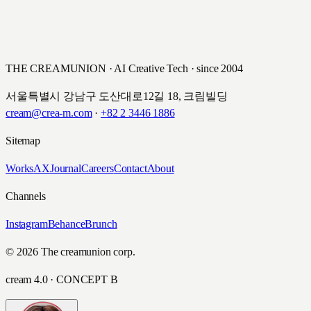
이전 작업
신한은행 SOL \'보통 사람 보고서\' 모바일
다음 작업
LG유플러스 프로야구 CSR 캠페인
콘텐츠 제작
LG U+ · 2018
SHINHAN BANK · 2018
THE CREAMUNION · AI Creative Tech · since 2004
서울특별시 강남구 도산대로12길 18, 크림빌딩
cream@crea-m.com
·
+82 2 3446 1886
Sitemap
Works
AX
Journal
Careers
Contact
About
Channels
Instagram
Behance
Brunch
© 2026 The creamunion corp.
cream 4.0 · CONCEPT B