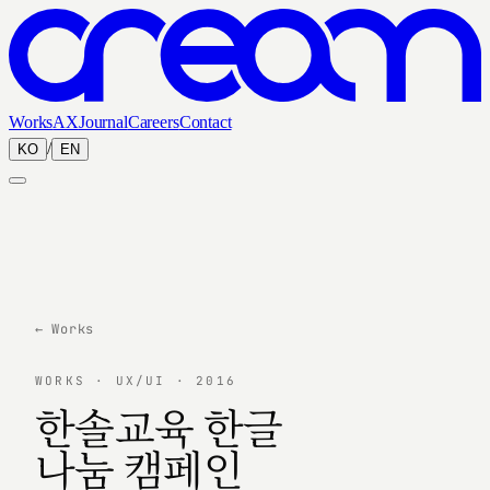
Works
AX
Journal
Careers
Contact
/
KO
EN
← Works
WORKS · UX/UI · 2016
한솔교육 한글
나눔 캠페인