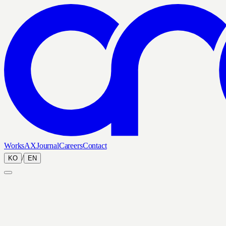
Works
AX
Journal
Careers
Contact
/
KO
EN