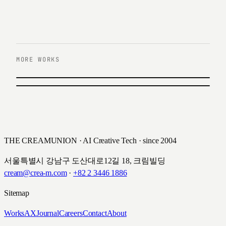
MORE WORKS
이전 작업
현대증권 YouFirst 연금
다음 작업
제일기획 i-pub 사내 커뮤니티
현대증권
제일기획
THE CREAMUNION · AI Creative Tech · since 2004
서울특별시 강남구 도산대로12길 18, 크림빌딩
cream@crea-m.com
·
+82 2 3446 1886
Sitemap
Works
AX
Journal
Careers
Contact
About