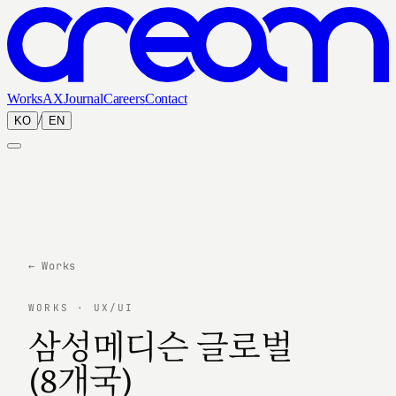
Works
AX
Journal
Careers
Contact
/
KO
EN
← Works
WORKS · UX/UI
삼성메디슨 글로벌
(8개국)