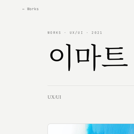
← Works
WORKS · UX/UI · 2021
이마트
UX/UI