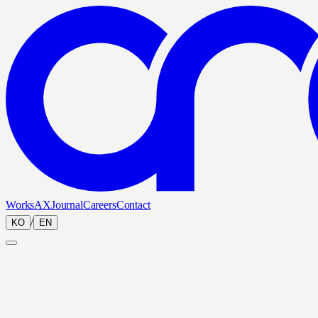
Works
AX
Journal
Careers
Contact
/
KO
EN