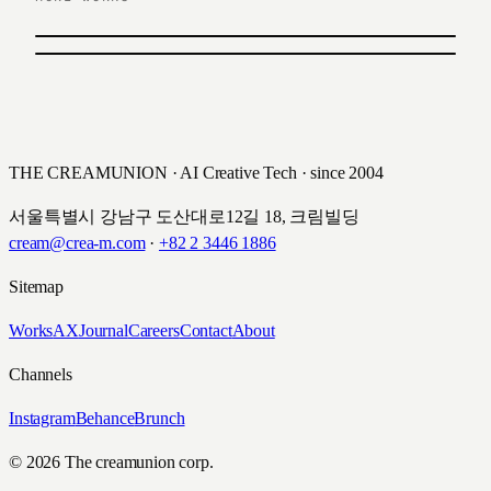
이전 작업
신한 SOL ETF
다음 작업
타임스퀘어
2021
2022
THE CREAMUNION · AI Creative Tech · since 2004
서울특별시 강남구 도산대로12길 18, 크림빌딩
cream@crea-m.com
·
+82 2 3446 1886
Sitemap
Works
AX
Journal
Careers
Contact
About
Channels
Instagram
Behance
Brunch
© 2026 The creamunion corp.