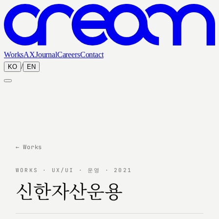
Works
AX
Journal
Careers
Contact
/
KO
EN
← Works
WORKS · UX/UI · 운영 · 2021
신한자산운용