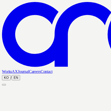
Works
AX
Journal
Careers
Contact
/
KO
EN