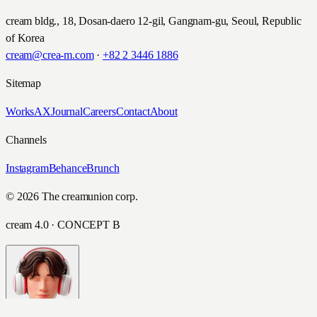
cream bldg., 18, Dosan-daero 12-gil, Gangnam-gu, Seoul, Republic
of Korea
cream@crea-m.com
·
+82 2 3446 1886
Sitemap
Works
AX
Journal
Careers
Contact
About
Channels
Instagram
Behance
Brunch
© 2026 The creamunion corp.
cream 4.0 · CONCEPT B