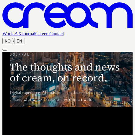
Works
AX
Journal
Careers
Contact
/
KO
EN
JOURNAL
The thoughts and news
of cream, on record.
Digital experience, AI transformation, brand, campaign,
culture, what we see, make, and experiment with.