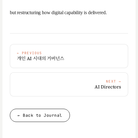
but restructuring how digital capability is delivered.
←
PREVIOUS
개인 AI 시대의 거버넌스
NEXT
→
AI Directors
← Back to Journal