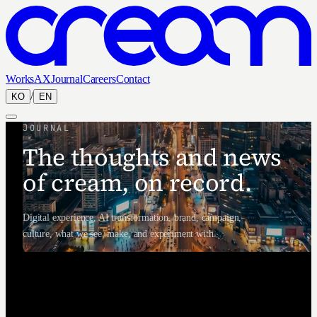
Works
AX
Journal
Careers
Contact
/
KO
EN
JOURNAL
The thoughts and news
of cream, on record.
Digital experience, AI transformation, brand, campaign,
culture, what we see, make, and experiment with.