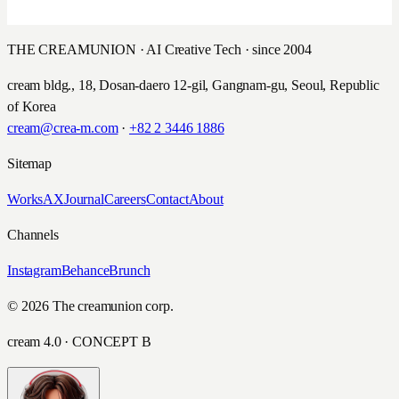
THE CREAMUNION · AI Creative Tech · since 2004
cream bldg., 18, Dosan-daero 12-gil, Gangnam-gu, Seoul, Republic
of Korea
cream@crea-m.com
·
+82 2 3446 1886
Sitemap
Works
AX
Journal
Careers
Contact
About
Channels
Instagram
Behance
Brunch
© 2026 The creamunion corp.
cream 4.0 · CONCEPT B