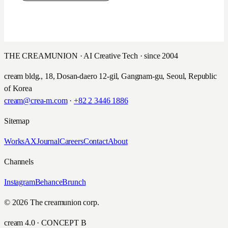
THE CREAMUNION · AI Creative Tech · since 2004
cream bldg., 18, Dosan-daero 12-gil, Gangnam-gu, Seoul, Republic
of Korea
cream@crea-m.com
·
+82 2 3446 1886
Sitemap
Works
AX
Journal
Careers
Contact
About
Channels
Instagram
Behance
Brunch
© 2026 The creamunion corp.
cream 4.0 · CONCEPT B