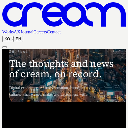
Works
AX
Journal
Careers
Contact
/
KO
EN
JOURNAL
The thoughts and news
of cream, on record.
Digital experience, AI transformation, brand, campaign,
culture, what we see, make, and experiment with.