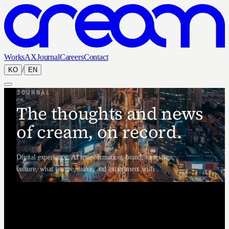
Works
AX
Journal
Careers
Contact
/
KO
EN
JOURNAL
The thoughts and news
of cream, on record.
Digital experience, AI transformation, brand, campaign,
culture, what we see, make, and experiment with.