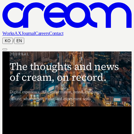
Works
AX
Journal
Careers
Contact
/
KO
EN
JOURNAL
The thoughts and news
of cream, on record.
Digital experience, AI transformation, brand, campaign,
culture, what we see, make, and experiment with.