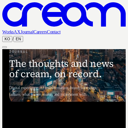
Works
AX
Journal
Careers
Contact
/
KO
EN
JOURNAL
The thoughts and news
of cream, on record.
Digital experience, AI transformation, brand, campaign,
culture, what we see, make, and experiment with.