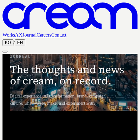
Works
AX
Journal
Careers
Contact
/
KO
EN
JOURNAL
The thoughts and news
of cream, on record.
Digital experience, AI transformation, brand, campaign,
culture, what we see, make, and experiment with.