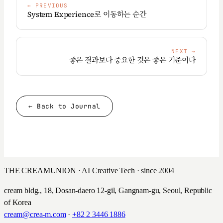
←
PREVIOUS
System Experience로 이동하는 순간
NEXT
→
좋은 결과보다 중요한 것은 좋은 기준이다
← Back to Journal
THE CREAMUNION · AI Creative Tech · since 2004
cream bldg., 18, Dosan-daero 12-gil, Gangnam-gu, Seoul, Republic
of Korea
cream@crea-m.com
·
+82 2 3446 1886