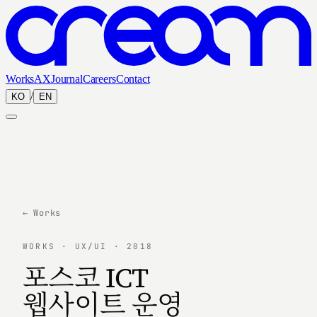
Works
AX
Journal
Careers
Contact
/
KO
EN
← Works
WORKS · UX/UI · 2018
포스코 ICT
웹사이트 운영