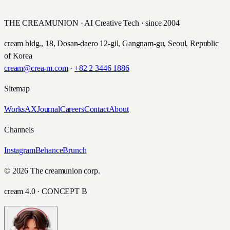
CJ ENM · 2016
THE CREAMUNION · AI Creative Tech · since 2004
cream bldg., 18, Dosan-daero 12-gil, Gangnam-gu, Seoul, Republic
of Korea
cream@crea-m.com
·
+82 2 3446 1886
Sitemap
Works
AX
Journal
Careers
Contact
About
Channels
Instagram
Behance
Brunch
© 2026 The creamunion corp.
cream 4.0 · CONCEPT B