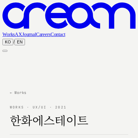
Works
AX
Journal
Careers
Contact
/
KO
EN
← Works
WORKS · UX/UI · 2021
한화에스테이트