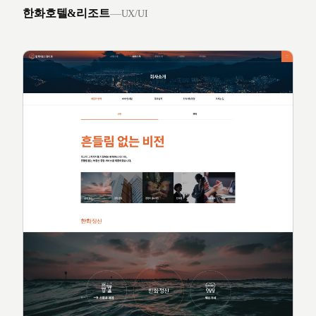
한화호텔&리조트
—
UX/UI