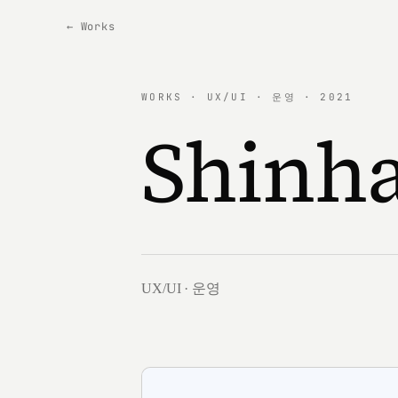
← Works
WORKS · UX/UI · 운영 · 2021
Shinh
UX/UI · 운영