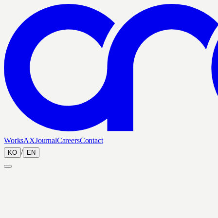
Works
AX
Journal
Careers
Contact
/
KO
EN