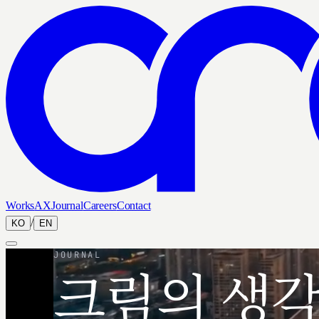
Works
AX
Journal
Careers
Contact
/
KO
EN
JOURNAL
크림의 생