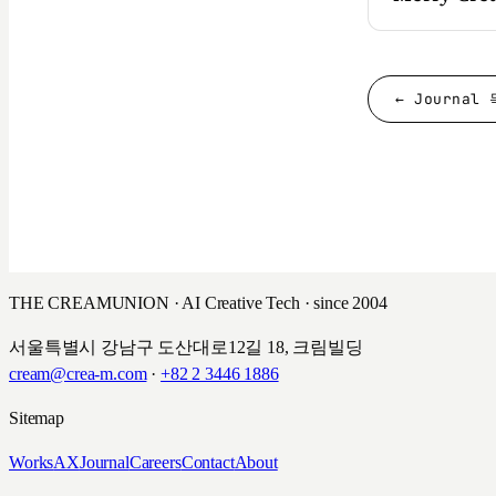
← Journal
THE CREAMUNION · AI Creative Tech · since 2004
서울특별시 강남구 도산대로12길 18, 크림빌딩
cream@crea-m.com
·
+82 2 3446 1886
Sitemap
Works
AX
Journal
Careers
Contact
About