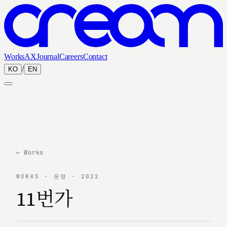
Works
AX
Journal
Careers
Contact
/
KO
EN
← Works
WORKS · 운영 · 2022
11번가