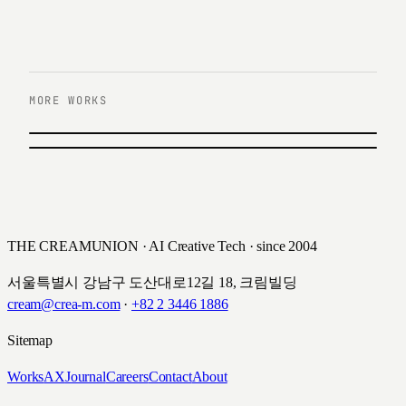
MORE WORKS
이전 작업
타임스퀘어
다음 작업
KB증권 내돈내룰 캠페인
2022
2022
THE CREAMUNION · AI Creative Tech · since 2004
서울특별시 강남구 도산대로12길 18, 크림빌딩
cream@crea-m.com
·
+82 2 3446 1886
Sitemap
Works
AX
Journal
Careers
Contact
About