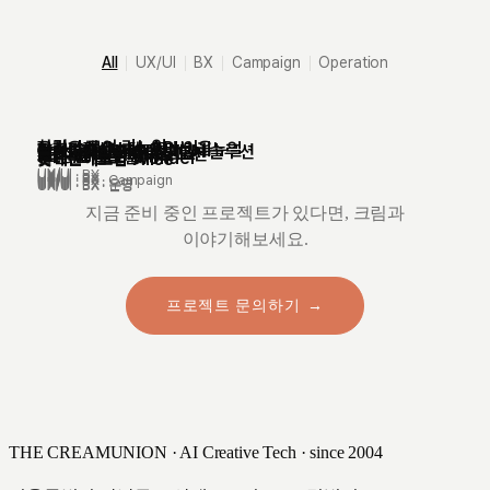
|
|
|
|
All
UX/UI
BX
Campaign
Operation
한컴 스토어 리뉴얼
우리은행 Open API 이음
한화파워시스템 오피셜 리뉴얼
한컴 오피셜 리뉴얼
아이티아이즈 GENAI AI 솔루션
천재교육 교과서 전시관
KB 마블 와이드 프로모션
롯데미래전략연구소
KB증권 마블 미니
한컴 AI 글로벌
롯데손해보험 Wonder
롯데손해보험 Alice
UX/UI
UX/UI · BX
UX/UI
UX/UI
UX/UI · BX
UX/UI
UX/UI · BX · Campaign
UX/UI
UX/UI
UX/UI
UX/UI · BX · 운영
UX/UI · BX · 운영
지금 준비 중인 프로젝트가 있다면, 크림과
이야기해보세요.
프로젝트 문의하기
THE CREAMUNION · AI Creative Tech · since 2004