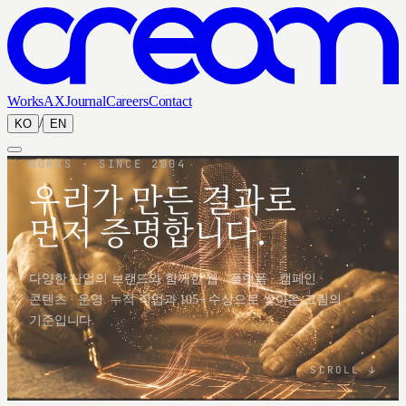
Works
AX
Journal
Careers
Contact
/
KO
EN
WORKS · SINCE 2004
우리가 만든 결과로
먼저 증명합니다.
다양한 산업의 브랜드와 함께한 웹 · 플랫폼 · 캠페인 ·
콘텐츠 · 운영. 누적 작업과 105+ 수상으로 쌓아온 크림의
기준입니다.
SCROLL ↓