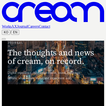
Works
AX
Journal
Careers
Contact
/
KO
EN
JOURNAL
The thoughts and news
of cream, on record.
Digital experience, AI transformation, brand, campaign,
culture, what we see, make, and experiment with.