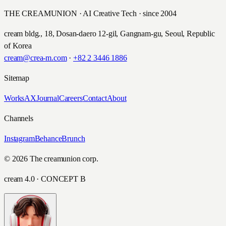
THE CREAMUNION · AI Creative Tech · since 2004
cream bldg., 18, Dosan-daero 12-gil, Gangnam-gu, Seoul, Republic
of Korea
cream@crea-m.com
·
+82 2 3446 1886
Sitemap
Works
AX
Journal
Careers
Contact
About
Channels
Instagram
Behance
Brunch
© 2026 The creamunion corp.
cream 4.0 · CONCEPT B