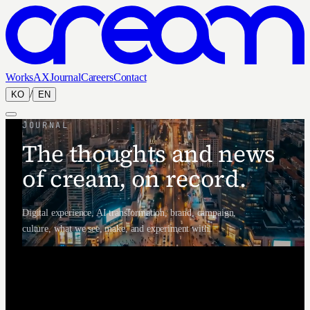
Works
AX
Journal
Careers
Contact
/
KO
EN
JOURNAL
The thoughts and news
of cream, on record.
Digital experience, AI transformation, brand, campaign,
culture, what we see, make, and experiment with.